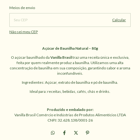
Alterar CEP
Entregas para o CEP:
Meios de envio
Calcular
Não sei meu CEP
Açúcar de Baunilha Natural – 80g
O açúcar baunilhado da
Vanilla Brasil
traz uma receita única e exclusiva,
feita por quem realmente produz a baunilha. Utilizamos uma alta
concentração de baunilha em sua composição, garantindo sabor e aroma
inconfundíveis.
Ingredientes: Açúcar, extrato de baunilha e pó de baunilha.
Ideal para: receitas, bebidas, cafés, chás e drinks.
Produzido e embalado por:
Vanilla Brasil Comércio e Indústrias de Produtos Alimentícios LTDA
CNPJ: 32.628.138/0001-26