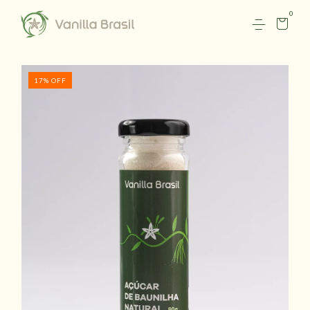
0
17
%
OFF