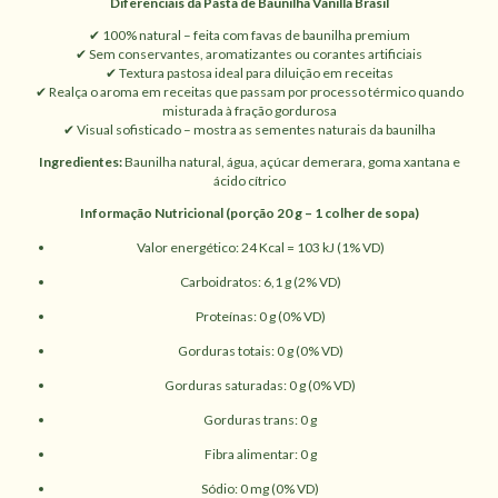
Diferenciais da Pasta de Baunilha Vanilla Brasil
✔ 100% natural – feita com favas de baunilha premium
✔ Sem conservantes, aromatizantes ou corantes artificiais
✔ Textura pastosa ideal para diluição em receitas
✔ Realça o aroma em receitas que passam por processo térmico quando
misturada à fração gordurosa
✔ Visual sofisticado – mostra as sementes naturais da baunilha
Ingredientes:
Baunilha natural, água, açúcar demerara, goma xantana e
ácido cítrico
Informação Nutricional (porção 20 g – 1 colher de sopa)
Valor energético: 24 Kcal = 103 kJ (1% VD)
Carboidratos: 6,1 g (2% VD)
Proteínas: 0 g (0% VD)
Gorduras totais: 0 g (0% VD)
Gorduras saturadas: 0 g (0% VD)
Gorduras trans: 0 g
Fibra alimentar: 0 g
Sódio: 0 mg (0% VD)