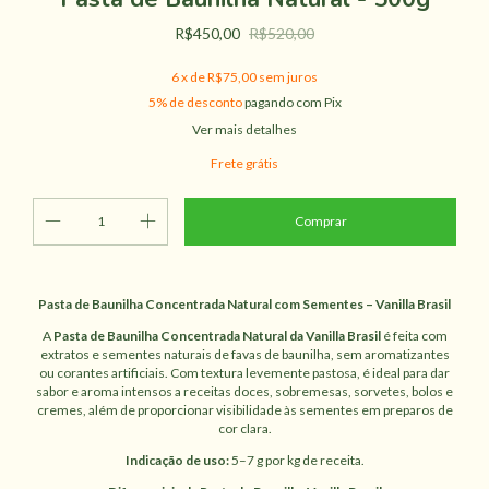
R$450,00
R$520,00
6
x de
R$75,00
sem juros
5% de desconto
pagando com Pix
Ver mais detalhes
Frete grátis
Pasta de Baunilha Concentrada Natural com Sementes – Vanilla Brasil
A
Pasta de Baunilha Concentrada Natural da Vanilla Brasil
é feita com
extratos e sementes naturais de favas de baunilha, sem aromatizantes
ou corantes artificiais. Com textura levemente pastosa, é ideal para dar
sabor e aroma intensos a receitas doces, sobremesas, sorvetes, bolos e
cremes, além de proporcionar visibilidade às sementes em preparos de
cor clara.
Indicação de uso:
5–7 g por kg de receita.